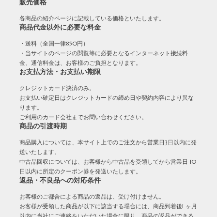
販売価格
各商品の紹介ページに記載している価格といたします。
商品代金以外に必要な料金
・送料（全国一律850円）
・当サイトのページの閲覧等に必要となるインターネット接続料
金、通信料金は、お客様のご負担となります。
お支払方法・お支払い期限
クレジットカード決済のみ。
お支払い確定日はクレジットカードの締め日や契約内容により異な
ります。
ご利用のカード会社までお問い合わせください。
商品の引渡時期
商品購入については、本サイト上でのご注文から営業日3日以内に発
送いたします。
中古品回収については、お客様から中古品を受領してから営業日 10
日以内に所定のクーポン券を発送いたします。
返品・不良品への対応条件
お客様のご都合による商品の返品は、受け付けません。
お客様が受領した商品が以下に該当する場合には、商品到着後1 ヶ月
以内に当社にご連絡をいただいた場合に限り、商品の返品ができる