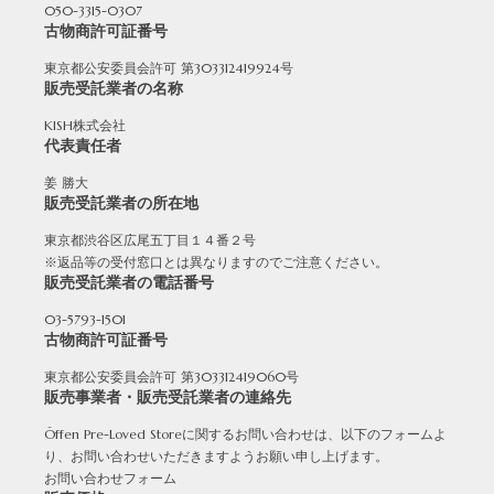
050-3315-0307
古物商許可証番号
東京都公安委員会許可 第303312419924号
販売受託業者の名称
Round
Round-hi
KISH株式会社
代表責任者
姜 勝大
販売受託業者の所在地
東京都渋谷区広尾五丁目１４番２号
※返品等の受付窓口とは異なりますのでご注意ください。
販売受託業者の電話番号
03-5793-1501
Boots
Mens
古物商許可証番号
東京都公安委員会許可 第303312419060号
販売事業者・販売受託業者の連絡先
Öffenの新品ページへ
Öffen Pre-Loved Storeに関するお問い合わせは、以下のフォームよ
り、お問い合わせいただきますようお願い申し上げます。
お問い合わせフォーム