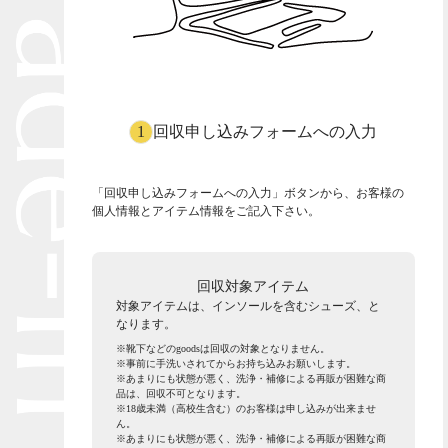
1
回収申し込みフォームへの入力
Round
Round-hi
「回収申し込みフォームへの入力」ボタンから、お客様の
個人情報とアイテム情報をご記入下さい。​
回収対象アイテム
対象アイテムは、インソールを含むシューズ、​と
Boots
Mens
なります。
※靴下などのgoodsは回収の対象となりません。
※事前に手洗いされてからお持ち込みお願いします。
※あまりにも状態が悪く、洗浄・補修による再販が困難な商
品は、回収不可となります。
Öffenの新品ページへ
※18歳未満（高校生含む）のお客様は申し込みが出来ませ
ん。
※あまりにも状態が悪く、洗浄・補修による再販が困難な商