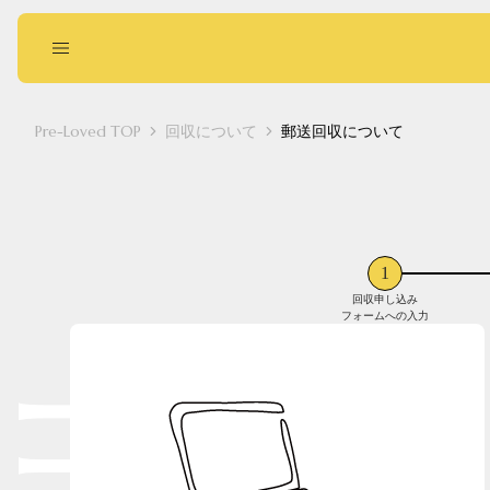
Pre-Loved TOP
回収について
郵送回収について
回収に出す
お買い物する
1
回収申し込み
フォームへの入力
Pointed
Square