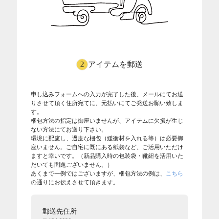
2
アイテムを郵送
申し込みフォームへの入力が完了した後、メールにてお送
りさせて頂く住所宛てに、元払いにてご発送お願い致しま
す。​
梱包方法の指定は御座いませんが、アイテムに欠損が生じ
ない方法にてお送り下さい。
環境に配慮し、過度な梱包（緩衝材を入れる等）は必要御
座いません。ご自宅に既にある紙袋など、ご活用いただけ
ますと幸いです。（新品購入時の包装袋・靴紐を活用いた
だいても問題ございません。）
あくまで一例ではございますが、梱包方法の例は、
こちら
の通りにお伝えさせて頂きます。
郵送先住所