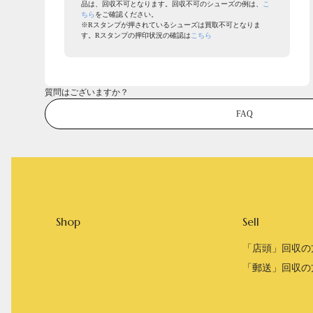
品は、回収不可となります。回収不可のシューズの例は、
こ
ちら
をご確認ください。
※Rスタンプが押されているシューズは買取不可となりま
す。Rスタンプの押印状況の確認は
こちら
質問はございますか？
FAQ
Shop
Sell
「店頭」回収の
「郵送」回収の