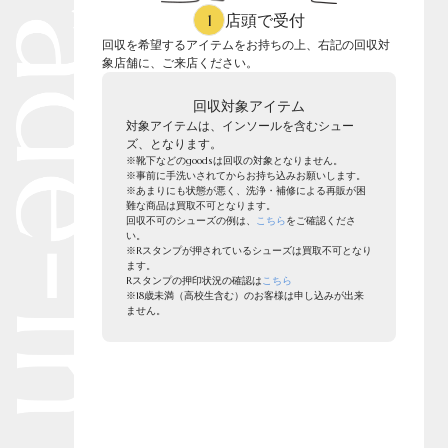
1
店頭で受付
回収を希望するアイテムをお持ちの上、
右記
の回収対
象店舗に、ご来店ください。
回収対象アイテム
対象アイテムは、インソールを含むシュー
Round
Round-hi
ズ、となります。
※靴下などのgoodsは回収の対象となりません。
※事前に手洗いされてからお持ち込みお願いします。
※あまりにも状態が悪く、洗浄・補修による再販が困
難な商品は買取不可となります。
回収不可のシューズの例は、
こちら
をご確認くださ
い。
※Rスタンプが押されているシューズは買取不可となり
ます。
Rスタンプの押印状況の確認は
こちら
※18歳未満（高校生含む）のお客様は申し込みが出来
ません。
Boots
Mens
Öffenの新品ページへ