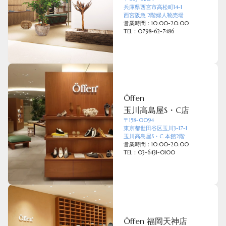
兵庫県西宮市高松町14-1
西宮阪急 2階婦人靴売場
営業時間：10:00-20:00
TEL：0798-62-7486
Öffen
玉川高島屋S・C店
〒158-0094
東京都世田谷区玉川3-17-1
玉川高島屋S・C 本館2階
営業時間：10:00-20:00
TEL：03-6431-0100
Öffen 福岡天神店