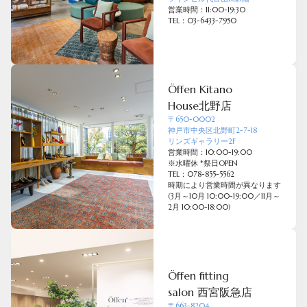
営業時間：11:00-19:30
TEL：03-6433-7950
Öffen Kitano
House北野店
〒650-0002
神戸市中央区北野町2-7-18
リンズギャラリー2F
営業時間：10:00-19:00
※水曜休 *祭日OPEN
TEL：078-855-5562
時期により営業時間が異なります

(3月～10月 10:00-19:00／11月～
2月 10:00-18:00)
Öffen fitting
salon 西宮阪急店
〒663-8204