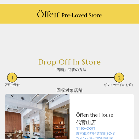
Drop Off In Store
「店頭」回収の方法
1
2
店頭で受付
ギフトカードのお渡し
回収対象店舗
Öffen the House
代官山店
〒150-0033
東京都渋谷区猿楽町30-8
ツインビル代官山B棟1階