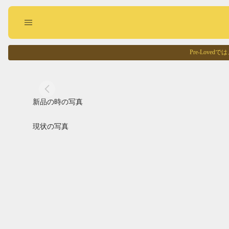
Pre-Lov
現状の写真
Pre-Loved
回収に出す
お買い物する
新品の時の写真
現状の写真
Pointed
Square