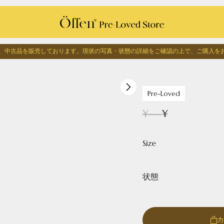
edでは、中古品を販売しております。
現状の写真・状態の詳細をご確認の上で、
ご購入を
1
/
0
Pre-Loved
¥
---
¥
Size
状態