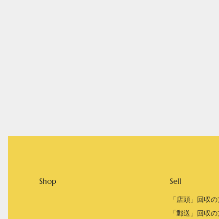
Shop
Sell
「店頭」回収の
「郵送」回収の