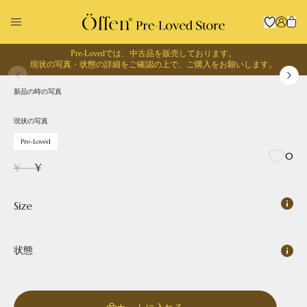
Pre-Lovedでは、中古品を販売しております。
1
/
0
現状の写真・状態の詳細をご確認の上で、
ご購入をお願いします。
現状の写真
Pre-Loved
新品の時の写真
回収に出す
お買い物する
現状の写真
Pre-Loved
0
¥
---
¥
Size
状態
Pointed
Square