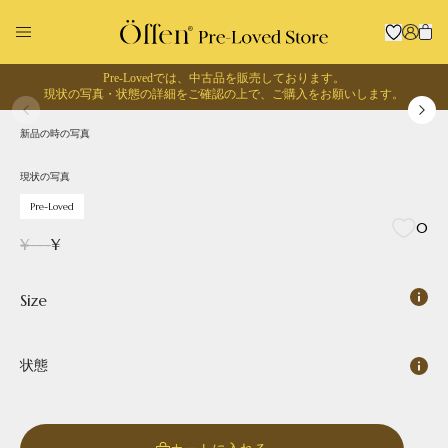
Pre-Lovedでは、中古品を販売しております。
1
/
0
現状の写真・状態の詳細をご確認の上で、
ご購入をお願いします。
現状の写真
Pre-Loved
新品の時の写真
回収に出す
お買い物する
現状の写真
Pre-Loved
0
¥
---
¥
Size
状態
Pointed
Square