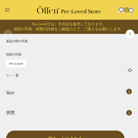
Pre-Lovedでは、中古品を販売しております。
1
/
0
現状の写真・状態の詳細をご確認の上で、
ご購入をお願いします。
現状の写真
Pre-Loved
新品の時の写真
回収に出す
お買い物する
現状の写真
Pre-Loved
0
¥
---
¥
Size
状態
Pointed
Square