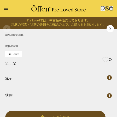
Pre-Lovedでは、中古品を販売しております。
1
/
0
現状の写真・状態の詳細をご確認の上で、
ご購入をお願いします。
現状の写真
Pre-Loved
新品の時の写真
回収に出す
お買い物する
現状の写真
Pre-Loved
0
¥
---
¥
Size
状態
Pointed
Square