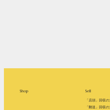
Shop
Sell
「店頭」回収の
「郵送」回収の