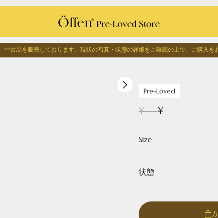
edでは、中古品を販売しております。
現状の写真・状態の詳細をご確認の上で、
ご購入を
1
/
0
Pre-Loved
¥
---
¥
Size
状態