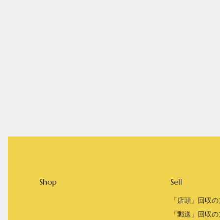
Shop
Sell
「店頭」回収の
「郵送」回収の