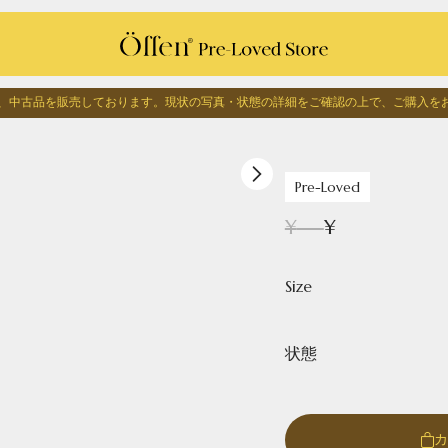
edでは、中古品を販売しております。
現状の写真・状態の詳細をご確認の上で、
ご購入を
1
/
0
Pre-Loved
¥
---
¥
Size
状態