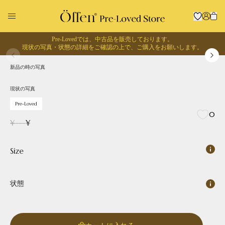
Pre-Lovedでは、中古品を販売しております。
1
/
0
現状の写真・状態の詳細をご確認の上で、
ご購入をお願いします。
現状の写真
Pre-Loved
新品の時の写真
回収に出す
お買い物する
現状の写真
Pre-Loved
0
¥
---
¥
Size
状態
Pointed
Square