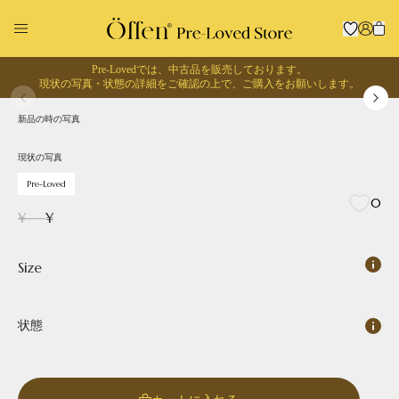
Pre-Lovedでは、中古品を販売しております。
1
/
0
現状の写真・状態の詳細をご確認の上で、
ご購入をお願いします。
現状の写真
Pre-Loved
新品の時の写真
回収に出す
お買い物する
現状の写真
Pre-Loved
0
¥
---
¥
Size
状態
Pointed
Square