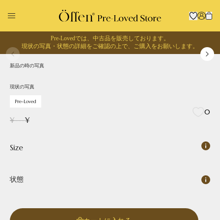
Pre-Lovedでは、中古品を販売しております。
1
/
0
現状の写真・状態の詳細をご確認の上で、
ご購入をお願いします。
現状の写真
Pre-Loved
新品の時の写真
回収に出す
お買い物する
現状の写真
Pre-Loved
0
¥
---
¥
Size
状態
Pointed
Square