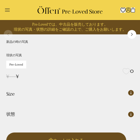
Pre-Lovedでは、中古品を販売しております。
1
/
0
現状の写真・状態の詳細をご確認の上で、
ご購入をお願いします。
現状の写真
Pre-Loved
新品の時の写真
回収に出す
お買い物する
現状の写真
Pre-Loved
0
¥
---
¥
Size
状態
Pointed
Square