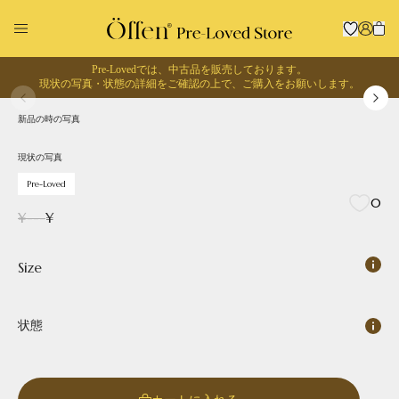
Pre-Lovedでは、中古品を販売しております。
1
/
0
現状の写真・状態の詳細をご確認の上で、
ご購入をお願いします。
現状の写真
Pre-Loved
新品の時の写真
回収に出す
お買い物する
現状の写真
Pre-Loved
0
¥
---
¥
Size
状態
Pointed
Square