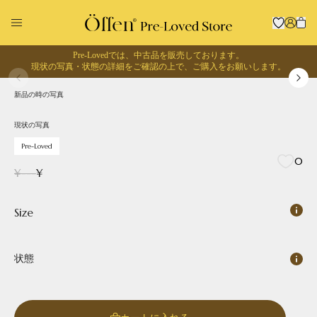
Pre-Lovedでは、中古品を販売しております。
1
/
0
現状の写真・状態の詳細をご確認の上で、
ご購入をお願いします。
現状の写真
Pre-Loved
新品の時の写真
回収に出す
お買い物する
現状の写真
Pre-Loved
0
¥
---
¥
Size
状態
Pointed
Square