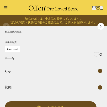
Pre-Lovedでは、中古品を販売しております。
1
/
0
現状の写真・状態の詳細をご確認の上で、
ご購入をお願いします。
現状の写真
Pre-Loved
新品の時の写真
回収に出す
お買い物する
現状の写真
Pre-Loved
0
¥
---
¥
Size
状態
Pointed
Square