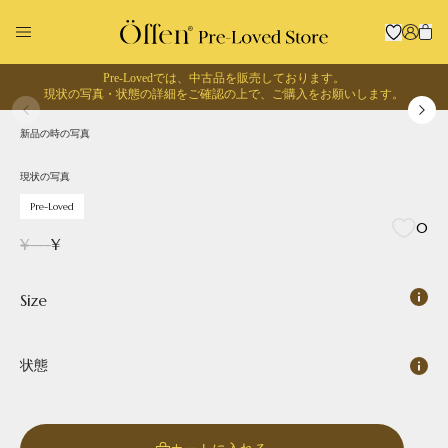
Pre-Lovedでは、中古品を販売しております。
1
/
0
現状の写真・状態の詳細をご確認の上で、
ご購入をお願いします。
現状の写真
Pre-Loved
新品の時の写真
回収に出す
お買い物する
現状の写真
Pre-Loved
0
¥
---
¥
Size
状態
Pointed
Square