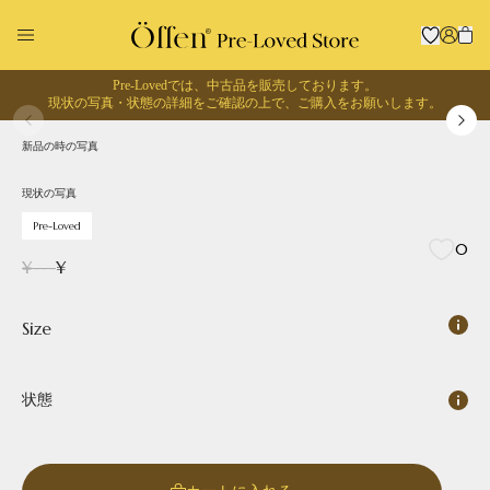
Pre-Lovedでは、中古品を販売しております。
1
/
0
現状の写真・状態の詳細をご確認の上で、
ご購入をお願いします。
現状の写真
Pre-Loved
新品の時の写真
回収に出す
お買い物する
現状の写真
Pre-Loved
0
¥
---
¥
Size
状態
Pointed
Square