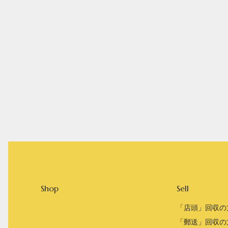
Shop
Sell
「店頭」回収の
「郵送」回収の