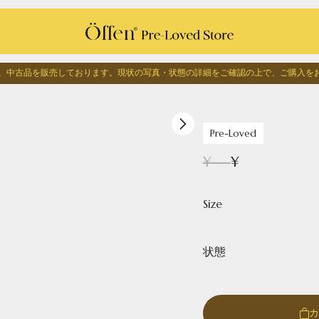
edでは、中古品を販売しております。
現状の写真・状態の詳細をご確認の上で、
ご購入を
1
/
0
Pre-Loved
¥
---
¥
Size
状態