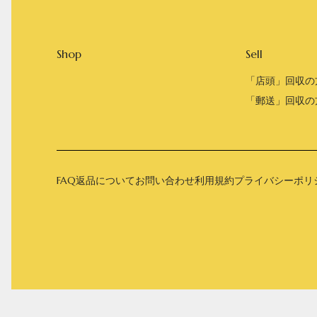
Shop
Sell
「店頭」回収の
Round
Round-hi
「郵送」回収の
FAQ
返品について
お問い合わせ
利用規約
プライバシーポリ
Boots
Mens
Öffenの新品ページへ